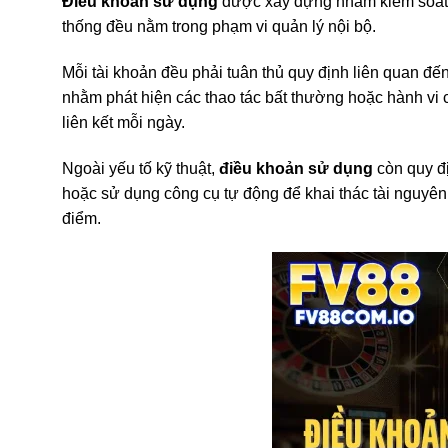
Điều khoản sử dụng
được xây dựng nhằm kiểm soát đồ
thống đều nằm trong phạm vi quản lý nội bộ.
Mỗi tài khoản đều phải tuân thủ quy định liên quan đế
nhằm phát hiện các thao tác bất thường hoặc hành vi c
liên kết mỗi ngày.
Ngoài yếu tố kỹ thuật,
điều khoản sử dụng
còn quy đị
hoặc sử dụng công cụ tự động để khai thác tài nguyên đ
điểm.