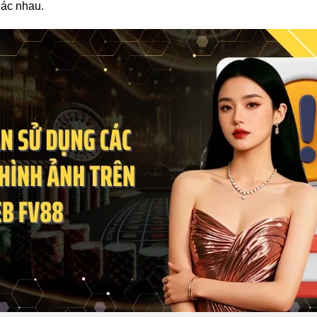
hác nhau.